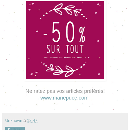
Ne ratez pas vos articles préférés!
www.mariepuce.com
Unknown
à
12:47
Partager